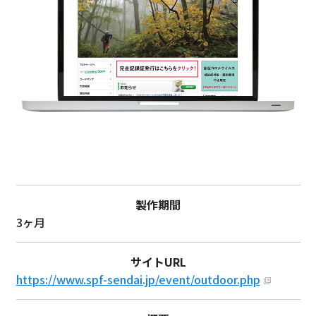
製作期間
3ヶ月
サイトURL
https://www.spf-sendai.jp/event/outdoor.php