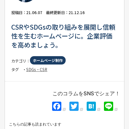
HIRAYAMA
投稿日：21.06.07 最終更新日：21.12.16
CSRやSDGsの取り組みを展開し信頼
性を生むホームページに。企業評価
を高めましょう。
ホームページ制作
カテゴリ：
タグ
・
SDGs・CSR
このコラムをSNSでシェア！
F
T
H
Li
a
w
at
n
c
itt
e
e
こちらの記事も読まれています