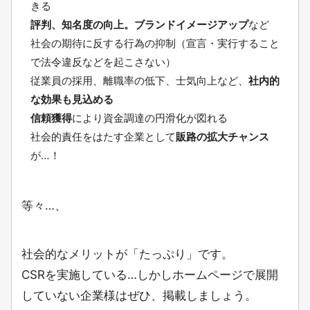
きる
評判、知名度の向上。ブランドイメージアップ
など
社会の期待に反する行為の抑制（宣言・実行すること
で法令違反などを起こさない）
従業員の採用、離職率の低下、士気向上など、
社内的
な効果も見込める
信頼獲得
により資金調達の円滑化が図れる
社会的責任をはたす企業として
販路の拡大チャンス
が…！
等々…、
社会的なメリットが「たっぷり」です。
CSRを実施している…しかしホームページで展開
していない企業様はぜひ、掲載しましょう。