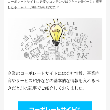
e
er
n
コーポレートサイトに必要なコンテンツは？たった5ページも充実
したホームページ制作が可能です
b
a
o
o
k
企業のコーポレートサイトには会社情報、事業内
容やサービス紹介などの基本的な情報を入れるべ
きだと別の記事でご紹介しておりました。